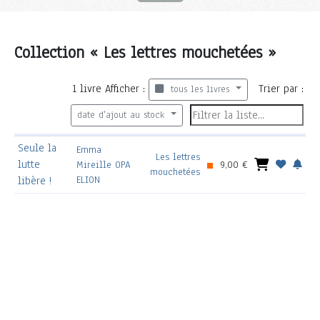
Collection « Les lettres mouchetées »
1
livre
Afficher :
Trier par :
tous les livres
date d'ajout au stock
Seule la
Emma
Les lettres
lutte
Mireille OPA
9,00 €
mouchetées
ELION
libère !