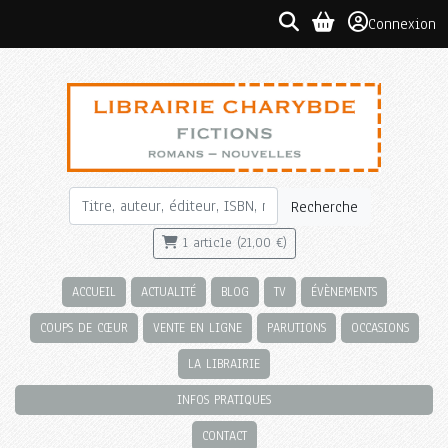
Connexion
Recherche
1 article (21,00 €)
ACCUEIL
ACTUALITÉ
BLOG
TV
ÉVÈNEMENTS
COUPS DE CŒUR
VENTE EN LIGNE
PARUTIONS
OCCASIONS
LA LIBRAIRIE
INFOS PRATIQUES
CONTACT