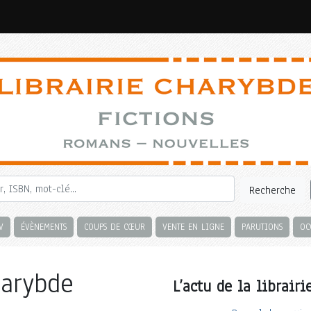
Recherche
V
ÉVÈNEMENTS
COUPS DE CŒUR
VENTE EN LIGNE
PARUTIONS
OC
harybde
L’actu de la librairi