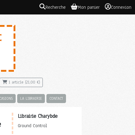
Recherche
Mon panier
Connexion
1 article (21,00 €)
CASIONS
LA LIBRAIRIE
CONTACT
Librairie Charybde
e
Ground Control