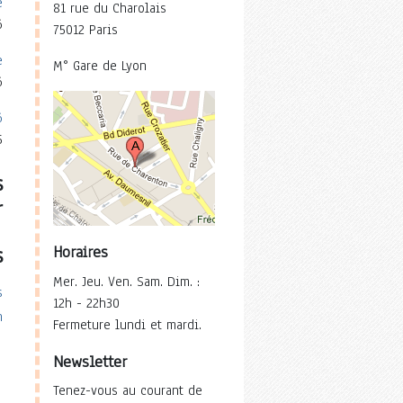
e
81 rue du Charolais
6
75012 Paris
e
M° Gare de Lyon
6
6
5
s
r
Horaires
s
Mer. Jeu. Ven. Sam. Dim. :
12h - 22h30
Fermeture lundi et mardi.
Newsletter
Tenez-vous au courant de