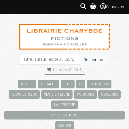
Connexion
Recherche
1 article (21,00 €)
ACCUEIL
ACTUALITÉ
BLOG
TV
ÉVÈNEMENTS
COUPS DE CŒUR
VENTE EN LIGNE
PARUTIONS
OCCASIONS
LA LIBRAIRIE
INFOS PRATIQUES
CONTACT