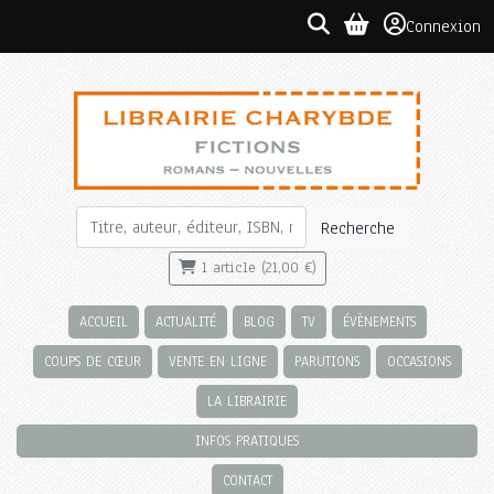
Connexion
Recherche
1 article (21,00 €)
ACCUEIL
ACTUALITÉ
BLOG
TV
ÉVÈNEMENTS
COUPS DE CŒUR
VENTE EN LIGNE
PARUTIONS
OCCASIONS
LA LIBRAIRIE
INFOS PRATIQUES
CONTACT