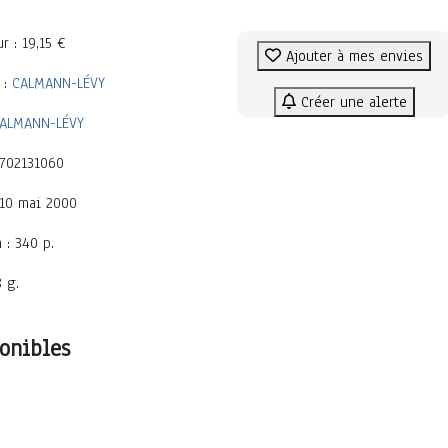
r : 19,15 €
Ajouter à mes envies
 :
CALMANN-LÉVY
Créer une alerte
ALMANN-LÉVY
2702131060
 10 mai 2000
 : 340 p.
8 g.
onibles