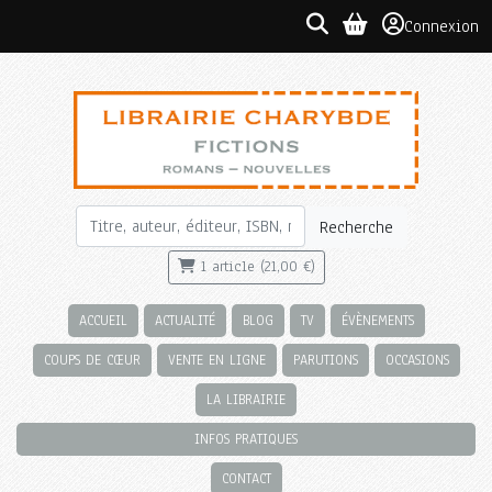
Connexion
Recherche
1 article (21,00 €)
ACCUEIL
ACTUALITÉ
BLOG
TV
ÉVÈNEMENTS
COUPS DE CŒUR
VENTE EN LIGNE
PARUTIONS
OCCASIONS
LA LIBRAIRIE
INFOS PRATIQUES
CONTACT