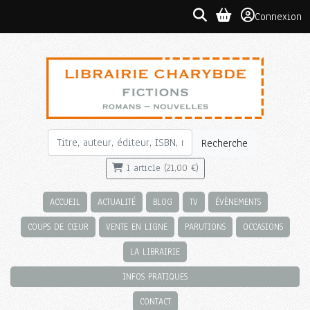
Connexion
Recherche
1 article (21,00 €)
ACCUEIL
ACTUALITÉ
BLOG
TV
ÉVÈNEMENTS
COUPS DE CŒUR
VENTE EN LIGNE
PARUTIONS
OCCASIONS
LA LIBRAIRIE
INFOS PRATIQUES
CONTACT