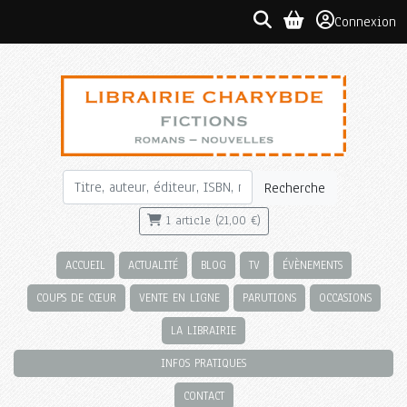
Connexion
Recherche
1 article (21,00 €)
ACCUEIL
ACTUALITÉ
BLOG
TV
ÉVÈNEMENTS
COUPS DE CŒUR
VENTE EN LIGNE
PARUTIONS
OCCASIONS
LA LIBRAIRIE
INFOS PRATIQUES
CONTACT