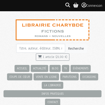
Connexion
Recherche
1 article (21,00 €)
ACCUEIL
ACTUALITÉ
BLOG
TV
ÉVÈNEMENTS
COUPS DE CŒUR
VENTE EN LIGNE
PARUTIONS
OCCASIONS
LA LIBRAIRIE
INFOS PRATIQUES
CONTACT