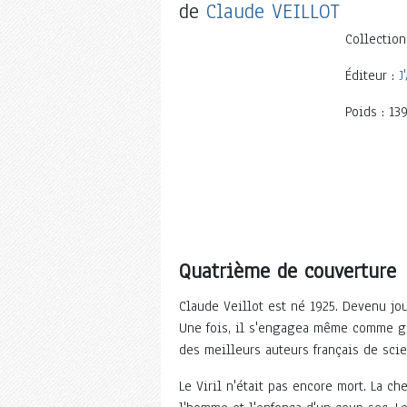
de
Claude VEILLOT
Collection
Éditeur :
J
Poids : 139
Quatrième de couverture
Claude Veillot est né 1925. Devenu jour
Une fois, il s'engagea même comme gr
des meilleurs auteurs français de scie
Le Viril n'était pas encore mort. La c