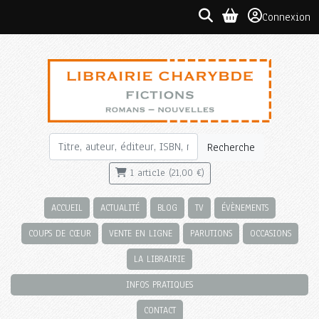
Connexion
Recherche
1 article (21,00 €)
ACCUEIL
ACTUALITÉ
BLOG
TV
ÉVÈNEMENTS
COUPS DE CŒUR
VENTE EN LIGNE
PARUTIONS
OCCASIONS
LA LIBRAIRIE
INFOS PRATIQUES
CONTACT