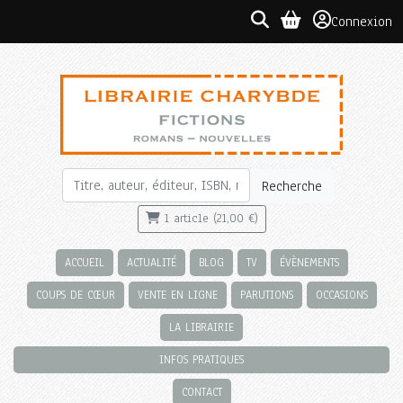
Connexion
Recherche
1 article (21,00 €)
ACCUEIL
ACTUALITÉ
BLOG
TV
ÉVÈNEMENTS
COUPS DE CŒUR
VENTE EN LIGNE
PARUTIONS
OCCASIONS
LA LIBRAIRIE
INFOS PRATIQUES
CONTACT