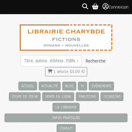
Connexion
Recherche
1 article (21,00 €)
ACCUEIL
ACTUALITÉ
BLOG
TV
ÉVÈNEMENTS
COUPS DE CŒUR
VENTE EN LIGNE
PARUTIONS
OCCASIONS
LA LIBRAIRIE
INFOS PRATIQUES
CONTACT