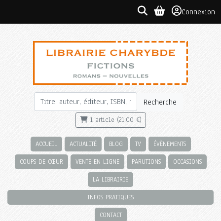
Connexion
Recherche
1 article (21,00 €)
ACCUEIL
ACTUALITÉ
BLOG
TV
ÉVÈNEMENTS
COUPS DE CŒUR
VENTE EN LIGNE
PARUTIONS
OCCASIONS
LA LIBRAIRIE
INFOS PRATIQUES
CONTACT