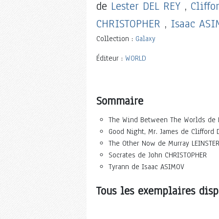
de
Lester DEL REY
,
Cliff
CHRISTOPHER
,
Isaac ASI
Collection :
Galaxy
Éditeur :
WORLD
Sommaire
The Wind Between The Worlds de L
Good Night, Mr. James de Clifford
The Other Now de Murray LEINSTE
Socrates de John CHRISTOPHER
Tyrann de Isaac ASIMOV
Tous les exemplaires disp