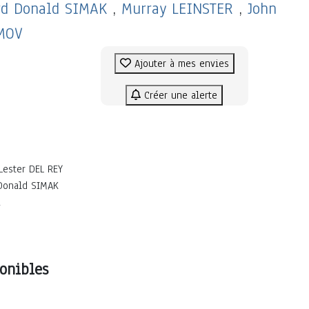
ord Donald SIMAK
,
Murray LEINSTER
,
John
MOV
Ajouter à mes envies
Créer une alerte
ester DEL REY
 Donald SIMAK
R
onibles