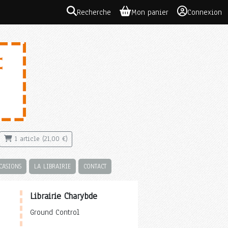
Recherche
Mon panier
Connexion
1 article (21,00 €)
CASIONS
LA LIBRAIRIE
CONTACT
Librairie Charybde
Ground Control