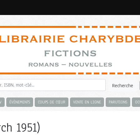
Recherche
V
ÉVÈNEMENTS
COUPS DE CŒUR
VENTE EN LIGNE
PARUTIONS
OC
ch 1951)