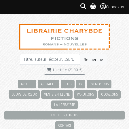
Connexion
Recherche
1 article (21,00 €)
ACCUEIL
ACTUALITÉ
BLOG
TV
ÉVÈNEMENTS
COUPS DE CŒUR
VENTE EN LIGNE
PARUTIONS
OCCASIONS
LA LIBRAIRIE
INFOS PRATIQUES
CONTACT