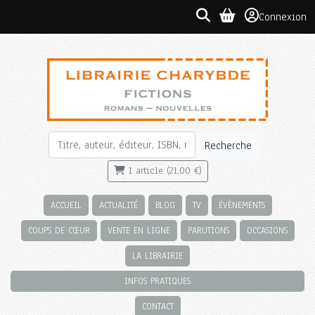
Connexion
Recherche
1 article (21,00 €)
ACCUEIL
ACTUALITÉ
BLOG
TV
ÉVÈNEMENTS
COUPS DE CŒUR
VENTE EN LIGNE
PARUTIONS
OCCASIONS
LA LIBRAIRIE
INFOS PRATIQUES
CONTACT