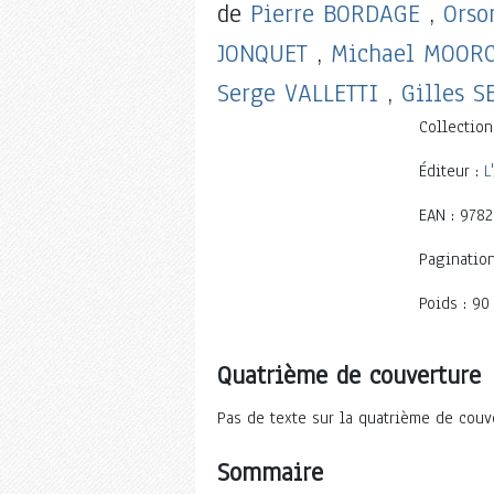
de
Pierre BORDAGE
,
Orso
JONQUET
,
Michael MOOR
Serge VALLETTI
,
Gilles S
Collection
Éditeur :
L
EAN : 978
Pagination
Poids : 90
Quatrième de couverture
Pas de texte sur la quatrième de couv
Sommaire