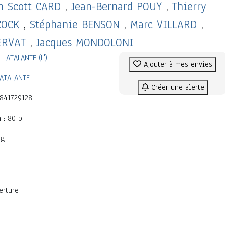
n Scott CARD
,
Jean-Bernard POUY
,
Thierry
COCK
,
Stéphanie BENSON
,
Marc VILLARD
,
ERVAT
,
Jacques MONDOLONI
 :
ATALANTE (L')
Ajouter à mes envies
'ATALANTE
Créer une alerte
2841729128
 : 80 p.
 g.
erture