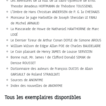
Les Aventures de la nuit de la Saint-Sylvestre de Ernst
Theodor Amadeus HOFFMANN de Théodore TOUSSENEL
L'Ombre de Hans Christian ANDERSEN de P. G. la CHESNAIS
Monsieur le juge Harbottle de Joseph Sheridan LE FANU
de Michel ARNAUD
La Mascarade de Howe de Nathaniel HAWTHORNE de Marc
LOGÉ
Le Dernier Tireur de Arthur Conan DOYLE de Simone AROUS
William Wilson de Edgar Allan POE de Charles BAUDELAIRE
Le Coin plaisant de Henry JAMES de Louise SERVICEN
Bonne nuit, Mr. James ! de Clifford Donald SIMAK de
Denise ROUSSET
Dictionnaire des auteurs de François DUCOS de Alain
GARSAULT de Roland STRAGLIATI
Sources de ANONYME
Index des nouvelles de ANONYME
Tous les exemplaires disponibles