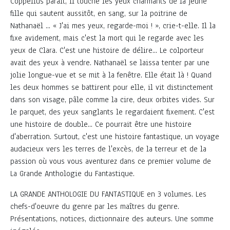
Coppélius paraît, il touche les yeux charmants de la jeune
fille qui sautent aussitôt, en sang, sur la poitrine de
Nathanaël ... « J'ai mes yeux, regarde-moi ! », crie-t-elle. Il la
fixe avidement, mais c'est la mort qui le regarde avec les
yeux de Clara. C'est une histoire de délire... Le colporteur
avait des yeux à vendre. Nathanaël se laissa tenter par une
jolie longue-vue et se mit à la fenêtre. Elle était là ! Quand
les deux hommes se battirent pour elle, il vit distinctement
dans son visage, pâle comme la cire, deux orbites vides. Sur
le parquet, des yeux sanglants le regardaient fixement. C'est
une histoire de double... Ce pourrait être une histoire
d'aberration. Surtout, c'est une histoire fantastique, un voyage
audacieux vers les terres de l'excès, de la terreur et de la
passion où vous vous aventurez dans ce premier volume de
La Grande Anthologie du Fantastique.
LA GRANDE ANTHOLOGIE DU FANTASTIQUE en 3 volumes. Les
chefs-d'oeuvre du genre par les maîtres du genre.
Présentations, notices, dictionnaire des auteurs. Une somme