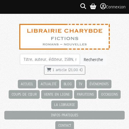
Connexion
Recherche
1 article (21,00 €)
ACCUEIL
ACTUALITÉ
BLOG
TV
ÉVÈNEMENTS
COUPS DE CŒUR
VENTE EN LIGNE
PARUTIONS
OCCASIONS
LA LIBRAIRIE
INFOS PRATIQUES
CONTACT