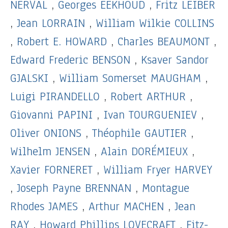
NERVAL
,
Georges EEKHOUD
,
Fritz LEIBER
,
Jean LORRAIN
,
William Wilkie COLLINS
,
Robert E. HOWARD
,
Charles BEAUMONT
,
Edward Frederic BENSON
,
Ksaver Sandor
GJALSKI
,
William Somerset MAUGHAM
,
Luigi PIRANDELLO
,
Robert ARTHUR
,
Giovanni PAPINI
,
Ivan TOURGUENIEV
,
Oliver ONIONS
,
Théophile GAUTIER
,
Wilhelm JENSEN
,
Alain DORÉMIEUX
,
Xavier FORNERET
,
William Fryer HARVEY
,
Joseph Payne BRENNAN
,
Montague
Rhodes JAMES
,
Arthur MACHEN
,
Jean
RAY
,
Howard Phillips LOVECRAFT
,
Fitz-