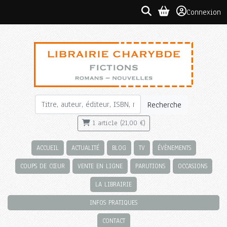
Connexion
Recherche
1 article (21,00 €)
ACCUEIL
ACTUALITÉ
BLOG
TV
ÉVÈNEMENTS
COUPS DE CŒUR
VENTE EN LIGNE
PARUTIONS
OCCASIONS
LA LIBRAIRIE
INFOS PRATIQUES
CONTACT