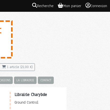
Recherche
Mon panier
Connexion
1 article (21,00 €)
CASIONS
LA LIBRAIRIE
CONTACT
Librairie Charybde
Ground Control