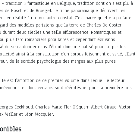
« tradition » fantastique en Belgique, tradition dont on s'est plu à
es de Bosch et de Bruegel. Le riche panorama que décrivent les
t en réalité à un tout autre constat. C'est parce qu'elle a pu faire
gard des modèles parisiens que la terre de Charles De Coster,
 durant deux siècles une telle efflorescence. Romantiques et
, ou plus tard romanciers populaires et cependant écrivains
sé de se cantonner dans l'étroit domaine balisé pour lui par les
articipé ainsi à la constitution d'un corpus foisonnant et varié, allan
reur, de la sordide psychologie des marges aux plus pures
le est l'ambition de ce premier volume dans lequel le lecteur
méconnus, et dont certains sont réédités ici pour la premuère fois
orges Eeckhoud, Charles-Marie Flor O'Squarr, Albert Giraud, Victor
Max Waller et Léon Wocquier.
onibles