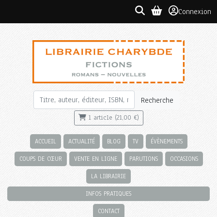
Connexion
Recherche
1 article (21,00 €)
ACCUEIL
ACTUALITÉ
BLOG
TV
ÉVÈNEMENTS
COUPS DE CŒUR
VENTE EN LIGNE
PARUTIONS
OCCASIONS
LA LIBRAIRIE
INFOS PRATIQUES
CONTACT