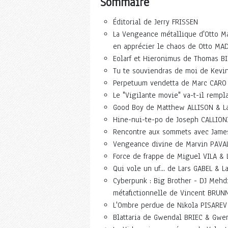
Sommaire
Éditorial de Jerry FRISSEN
La Vengeance métallique d'Otto M
en apprécier le chaos de Otto MA
Eolarf et Hieronimus de Thomas B
Tu te souviendras de moi de Kevi
Perpetuum vendetta de Marc CARO
Le "Vigilante movie" va-t-il rempl
Good Boy de Matthew ALLISON & L
Hine-nui-te-po de Joseph CALLION
Rencontre aux sommets avec James
Vengeance divine de Marvin PAVA
Force de frappe de Miguel VILA & 
Qui vole un uf... de Lars GABEL & L
Cyberpunk : Big Brother - DJ Mehdi
métafictionnelle de Vincent BRU
L'Ombre perdue de Nikola PISAREV
Blattaria de Gwendal BRIEC & Gwe