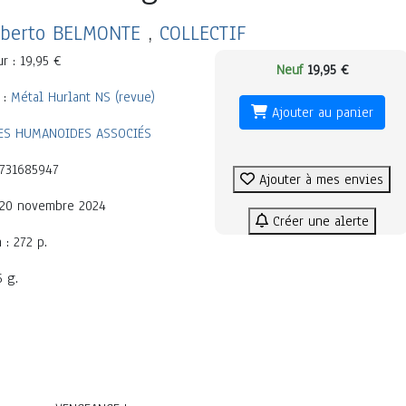
lberto BELMONTE
,
COLLECTIF
r : 19,95 €
Neuf
19,95 €
 :
Métal Hurlant NS (revue)
Ajouter au panier
ES HUMANOIDES ASSOCIÉS
2731685947
Ajouter à mes envies
: 20 novembre 2024
Créer une alerte
 : 272 p.
5 g.