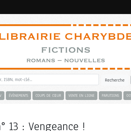
Recherche
V
ÉVÈNEMENTS
COUPS DE CŒUR
VENTE EN LIGNE
PARUTIONS
OC
e
° 13 : Vengeance !