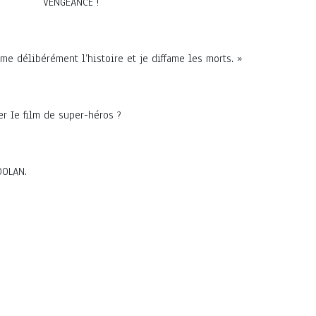
VENGEANCE !
me délibérément l’histoire et je diffame les morts. »
er Ie film de super-héros ?
DOLAN.