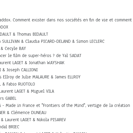
addox. Comment exister dans nos sociétés en fin de vie et comment
DDOX
IDAULT & Thomas BIDAULT
n SULLIVAN & Claudia PICARD-DELAND & Simon LECLERC
 & Cecyle BAY
acer le film de super-héros ? de Yal SADAT
aurent LAGET & Jonathan WAYSHAK
I & Joseph CALLIONI
 Ellroy de Julie MALAURE & James ELLROY
L & Fabio RUOTOLO
Laurent LAGET & Miguel VILA
ars GABEL
 - Made in France et "Frontiers of the Mind", vertige de la création
NNER & Clémence DUNEAU
 & Laurent LAGET & Nikola PISAREV
ndal BRIEC