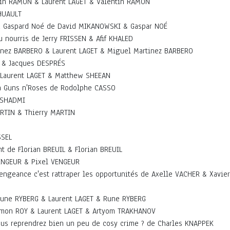
tin RAMON & Laurent LAGET & Valentin RAMON
 HUAULT
 avec Gaspard Noé de David MIKANOWSKI & Gaspar NOÉ
 nourris de Jerry FRISSEN & Afif KHALED
inez BARBERO & Laurent LAGET & Miguel Martinez BARBERO
 & Jacques DESPRÉS
 Laurent LAGET & Matthew SHEEAN
à Guns n'Roses de Rodolphe CASSO
 SHADMI
ARTIN & Thierry MARTIN
SSEL
t de Florian BREUIL & Florian BREUIL
ENGEUR & Pixel VENGEUR
vengeance c'est rattraper les opportunités de Axelle VACHER & Xavier
Rune RYBERG & Laurent LAGET & Rune RYBERG
Simon ROY & Laurent LAGET & Artyom TRAKHANOV
ous reprendrez bien un peu de cosy crime ? de Charles KNAPPEK