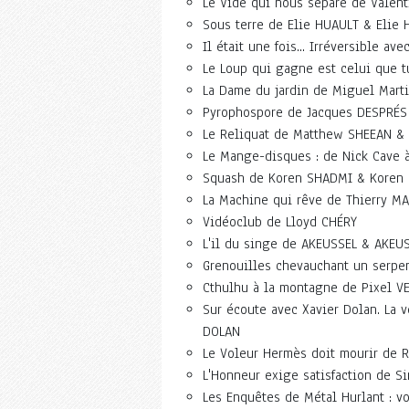
Le Vide qui nous sépare de Valen
Sous terre de Elie HUAULT & Elie
Il était une fois... Irréversible
Le Loup qui gagne est celui que tu
La Dame du jardin de Miguel Mart
Pyrophospore de Jacques DESPRÉS
Le Reliquat de Matthew SHEEAN &
Le Mange-disques : de Nick Cave 
Squash de Koren SHADMI & Koren
La Machine qui rêve de Thierry M
Vidéoclub de Lloyd CHÉRY
L'il du singe de AKEUSSEL & AKEU
Grenouilles chevauchant un serpen
Cthulhu à la montagne de Pixel V
Sur écoute avec Xavier Dolan. La 
DOLAN
Le Voleur Hermès doit mourir de 
L'Honneur exige satisfaction de 
Les Enquêtes de Métal Hurlant : v