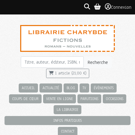
Connexion
Recherche
1 article (21,00 €)
ACCUEIL
ACTUALITÉ
BLOG
TV
ÉVÈNEMENTS
COUPS DE CŒUR
VENTE EN LIGNE
PARUTIONS
OCCASIONS
LA LIBRAIRIE
INFOS PRATIQUES
CONTACT