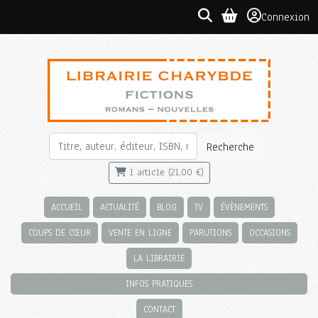
Connexion
Recherche
1 article (21,00 €)
ACCUEIL
ACTUALITÉ
BLOG
TV
ÉVÈNEMENTS
COUPS DE CŒUR
VENTE EN LIGNE
PARUTIONS
OCCASIONS
LA LIBRAIRIE
INFOS PRATIQUES
CONTACT