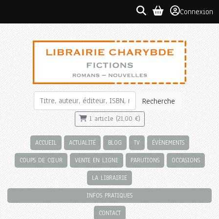
Connexion
Recherche
1 article (21,00 €)
ACCUEIL
ACTUALITÉ
BLOG
TV
ÉVÈNEMENTS
COUPS DE CŒUR
VENTE EN LIGNE
PARUTIONS
OCCASIONS
LA LIBRAIRIE
INFOS PRATIQUES
CONTACT