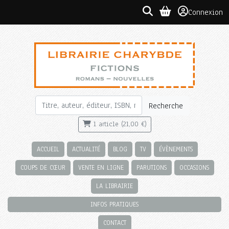
Connexion
Recherche
1 article (21,00 €)
ACCUEIL
ACTUALITÉ
BLOG
TV
ÉVÈNEMENTS
COUPS DE CŒUR
VENTE EN LIGNE
PARUTIONS
OCCASIONS
LA LIBRAIRIE
INFOS PRATIQUES
CONTACT