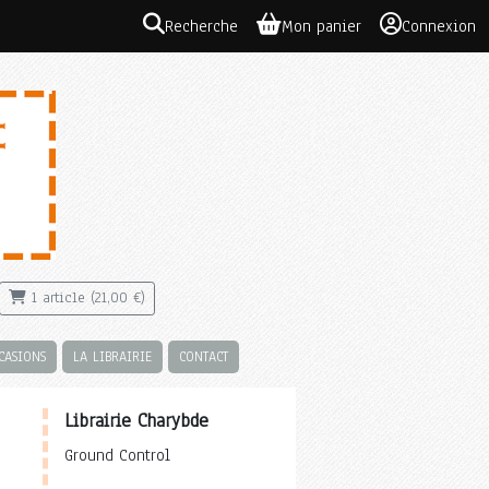
Recherche
Mon panier
Connexion
1 article (21,00 €)
CASIONS
LA LIBRAIRIE
CONTACT
Librairie Charybde
Ground Control