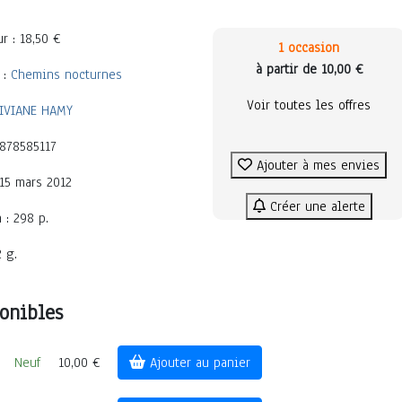
r : 18,50 €
1 occasion
à partir de 10,00 €
 :
Chemins nocturnes
Voir toutes les offres
IVIANE HAMY
2878585117
Ajouter à mes envies
 15 mars 2012
Créer une alerte
 : 298 p.
2 g.
onibles
Neuf
10,00 €
Ajouter au panier