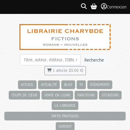
Connexion
Recherche
1 article (21,00 €)
ACCUEIL
ACTUALITÉ
BLOG
TV
ÉVÈNEMENTS
COUPS DE CŒUR
VENTE EN LIGNE
PARUTIONS
OCCASIONS
LA LIBRAIRIE
INFOS PRATIQUES
CONTACT