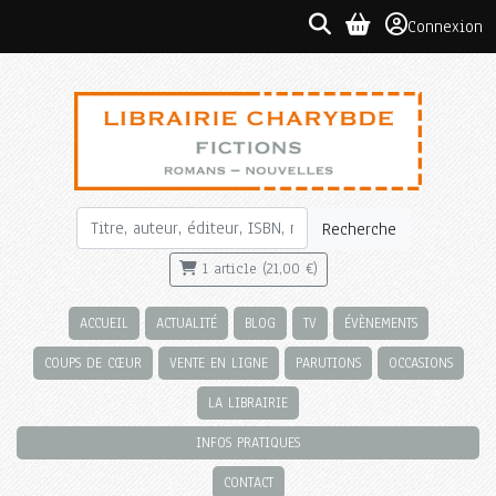
Connexion
Recherche
1 article (21,00 €)
ACCUEIL
ACTUALITÉ
BLOG
TV
ÉVÈNEMENTS
COUPS DE CŒUR
VENTE EN LIGNE
PARUTIONS
OCCASIONS
LA LIBRAIRIE
INFOS PRATIQUES
CONTACT