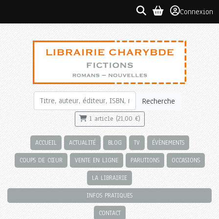
Connexion
Recherche
1 article (21,00 €)
ACCUEIL
ACTUALITÉ
BLOG
TV
ÉVÈNEMENTS
COUPS DE CŒUR
VENTE EN LIGNE
PARUTIONS
OCCASIONS
LA LIBRAIRIE
INFOS PRATIQUES
CONTACT