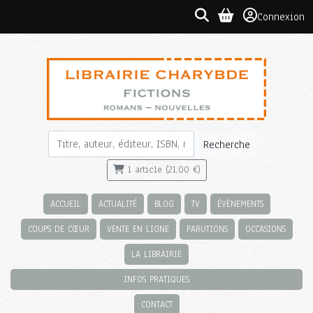
Connexion
Recherche
1 article (21,00 €)
ACCUEIL
ACTUALITÉ
BLOG
TV
ÉVÈNEMENTS
COUPS DE CŒUR
VENTE EN LIGNE
PARUTIONS
OCCASIONS
LA LIBRAIRIE
INFOS PRATIQUES
CONTACT