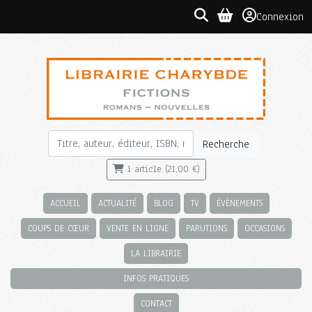
Connexion
Recherche
1 article (21,00 €)
ACCUEIL
ACTUALITÉ
BLOG
TV
ÉVÈNEMENTS
COUPS DE CŒUR
VENTE EN LIGNE
PARUTIONS
OCCASIONS
LA LIBRAIRIE
INFOS PRATIQUES
CONTACT