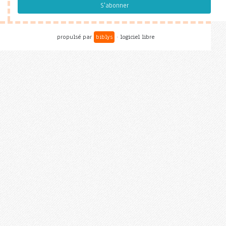
S'abonner
propulsé par
biblys
· logiciel libre