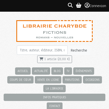
Connexion
Recherche
1 article (21,00 €)
ACCUEIL
ACTUALITÉ
BLOG
TV
ÉVÈNEMENTS
COUPS DE CŒUR
VENTE EN LIGNE
PARUTIONS
OCCASIONS
LA LIBRAIRIE
INFOS PRATIQUES
CONTACT