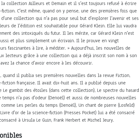
la collection Ailleurs et Demain et il s'est toujours refusé à écrire
e-fiction. C'est même, quand on y pense, une des premières fois que
 d'une collection qui n'a pas pour seul but d'explorer l'avenir et ses
leurs de l'édition est souhaitable pour Gérard Klein. Elle lui vaudra
ment des intoxiqués du futur. Il les mérite, car Gérard Klein n'est
ussi et plus simplement un écrivain. Il le prouve en vingt
urs fascinantes à lire, à méditer. » Aujourd'hui, les nouvelles de
ux lecteurs grâce à une collection qui a déjà inscrit son nom à son
avez la chance d'avoir encore à les découvrir.
, quand il publia ses premières nouvelles dans la revue Fiction,
iction française. Il avait dix-huit ans. Il a publié depuis une
Le gambit des étoiles (dans cette collection), Le spectre du hasard
 Le temps n'a pas d'odeur (Denoël) et aussi de nombreuses nouvelles
s comme Les perles du temps (Denoël), Un chant de pierre (Losfeld)
Livre d'or de la science-fiction (Presses Pocket) lui a été consacré
consacré à Ursula Le Guin, Frank Herbert et Michel Jeury.
onibles