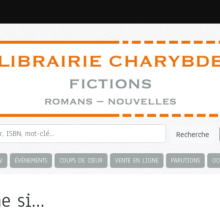
Recherche
V
ÉVÈNEMENTS
COUPS DE CŒUR
VENTE EN LIGNE
PARUTIONS
OC
 si...