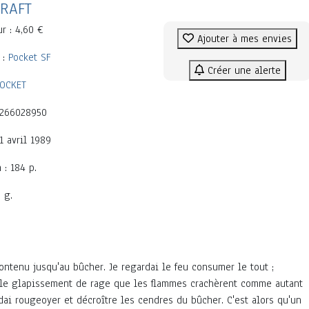
CRAFT
ur : 4,60 €
Ajouter à mes envies
 :
Pocket SF
Créer une alerte
OCKET
2266028950
 1 avril 1989
 : 184 p.
 g.
contenu jusqu'au bûcher. Je regardai le feu consumer le tout ;
, le glapissement de
rage que les flammes crachèrent comme autant
dai rougeoyer et décroître les cendres du bûcher. C'est alors qu'un