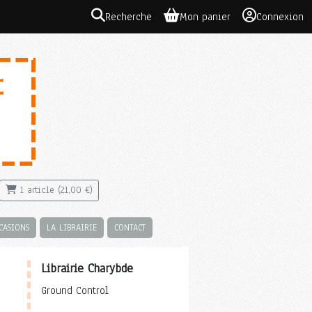
Recherche
Mon panier
Connexion
1 article (21,00 €)
CASIONS
LA LIBRAIRIE
CONTACT
Librairie Charybde
Ground Control