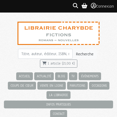
Connexion
Recherche
1 article (21,00 €)
ACCUEIL
ACTUALITÉ
BLOG
TV
ÉVÈNEMENTS
COUPS DE CŒUR
VENTE EN LIGNE
PARUTIONS
OCCASIONS
LA LIBRAIRIE
INFOS PRATIQUES
CONTACT