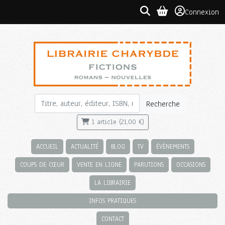
Connexion
Recherche
1 article (21,00 €)
ACCUEIL
ACTUALITÉ
BLOG
TV
ÉVÈNEMENTS
COUPS DE CŒUR
VENTE EN LIGNE
PARUTIONS
OCCASIONS
LA LIBRAIRIE
INFOS PRATIQUES
CONTACT