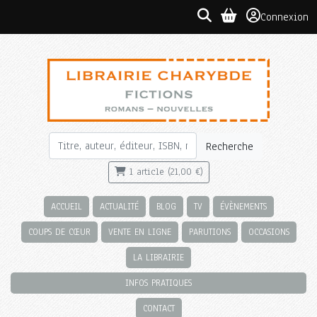
Connexion
Recherche
1 article (21,00 €)
ACCUEIL
ACTUALITÉ
BLOG
TV
ÉVÈNEMENTS
COUPS DE CŒUR
VENTE EN LIGNE
PARUTIONS
OCCASIONS
LA LIBRAIRIE
INFOS PRATIQUES
CONTACT