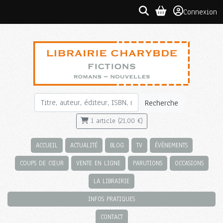
Connexion
Recherche
1 article (21,00 €)
ACCUEIL
ACTUALITÉ
BLOG
TV
ÉVÈNEMENTS
COUPS DE CŒUR
VENTE EN LIGNE
PARUTIONS
OCCASIONS
LA LIBRAIRIE
INFOS PRATIQUES
CONTACT