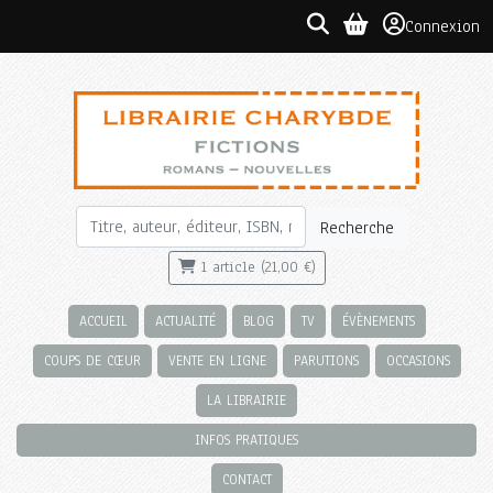
Connexion
Recherche
1 article (21,00 €)
ACCUEIL
ACTUALITÉ
BLOG
TV
ÉVÈNEMENTS
COUPS DE CŒUR
VENTE EN LIGNE
PARUTIONS
OCCASIONS
LA LIBRAIRIE
INFOS PRATIQUES
CONTACT