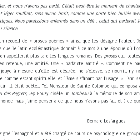
er, et nous n’avons pas parlé. C’était peut-être le moment de chanter
t léger soufflait, sans aucun bruit, comme une porte bien huilée ave
tiques. Nous paraissions enfermés dans un défi : celui qui parlerait l
 silence.
n recueil de « proses-poèmes » ainsi que les désigne l’auteur. J
s que le latin ecclésiastique donnait à ce mot à une époque où l’o
’on appellerait plus tard les langues romanes. Des
proses
qui, toutes
ec retenue, une amitié. Une « parfaicte amitié ». Comment ne pa
jouye à mesure qu’elle est désirée, ne s’elesve, se nourrit, ny n
 comme estant spirituelle, et l’âme s’affinant par l’usage. » L’ami s
ecin, il était poète... Tel Monsieur de Sainte Colombe qui composa 
 des Regrets,
Jep Gouzy cisèle un
Tombeau
à la mémoire de son am
e monde mais j’aime penser à ce que nous n’avons pas fait et à ce qu
d Lesfargues
igné l’espagnol et a été chargé de cours de psychologie de group