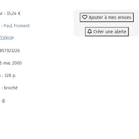
r : 15,24 €
Ajouter à mes envies
 :
Paul Froment
Créer une alerte
ÉDÉROP
2857921226
 5 mai 2000
 : 128 p.
 : broché
4 g.