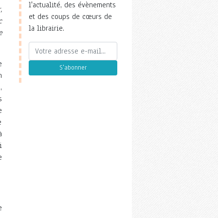
l'actualité, des évènements
,
et des coups de cœurs de
c
la librairie.
e
e
S'abonner
n
,
s
e
e
à
i
e
e