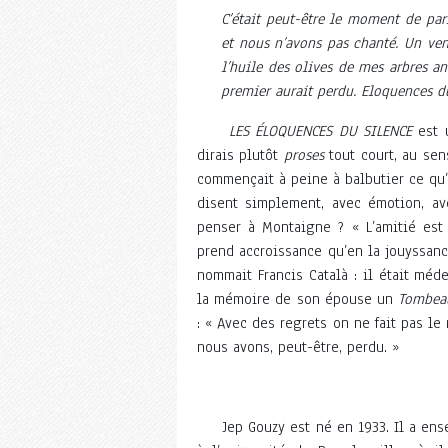
C’était peut-être le moment de parl
et nous n’avons pas chanté. Un ven
l’huile des olives de mes arbres an
premier aurait perdu. Eloquences du
LES ÉLOQUENCES DU SILENCE
est u
dirais plutôt
proses
tout court, au sen
commençait à peine à balbutier ce qu
disent simplement, avec émotion, av
penser à Montaigne ? « L’amitié est 
prend accroissance qu’en la jouyssance
nommait Francis Català : il était méd
la mémoire de son épouse un
Tombeau
: « Avec des regrets on ne fait pas l
nous avons, peut-être, perdu. »
Bernar
Jep Gouzy est né en 1933. Il a ense