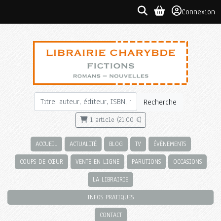
Connexion
Recherche
1 article (21,00 €)
ACCUEIL
ACTUALITÉ
BLOG
TV
ÉVÈNEMENTS
COUPS DE CŒUR
VENTE EN LIGNE
PARUTIONS
OCCASIONS
LA LIBRAIRIE
INFOS PRATIQUES
CONTACT