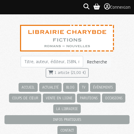
Connexion
Recherche
1 article (21,00 €)
ACCUEIL
ACTUALITÉ
BLOG
TV
ÉVÈNEMENTS
COUPS DE CŒUR
VENTE EN LIGNE
PARUTIONS
OCCASIONS
LA LIBRAIRIE
INFOS PRATIQUES
CONTACT