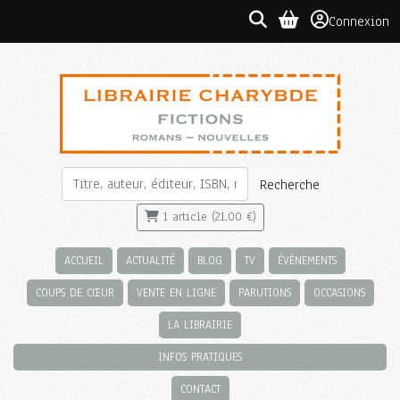
Connexion
Recherche
1 article (21,00 €)
ACCUEIL
ACTUALITÉ
BLOG
TV
ÉVÈNEMENTS
COUPS DE CŒUR
VENTE EN LIGNE
PARUTIONS
OCCASIONS
LA LIBRAIRIE
INFOS PRATIQUES
CONTACT