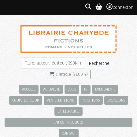
Connexion
Recherche
1 article (21,00 €)
ACCUEIL
ACTUALITÉ
BLOG
TV
ÉVÈNEMENTS
COUPS DE CŒUR
VENTE EN LIGNE
PARUTIONS
OCCASIONS
LA LIBRAIRIE
INFOS PRATIQUES
CONTACT