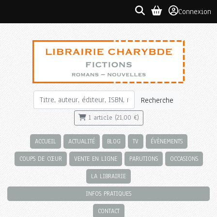
Connexion
Recherche
1 article (21,00 €)
ACCUEIL
ACTUALITÉ
BLOG
TV
ÉVÈNEMENTS
COUPS DE CŒUR
VENTE EN LIGNE
PARUTIONS
OCCASIONS
LA LIBRAIRIE
INFOS PRATIQUES
CONTACT