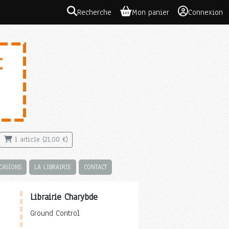
Recherche
Mon panier
Connexion
1 article (21,00 €)
CASIONS
LA LIBRAIRIE
CONTACT
Librairie Charybde
Ground Control