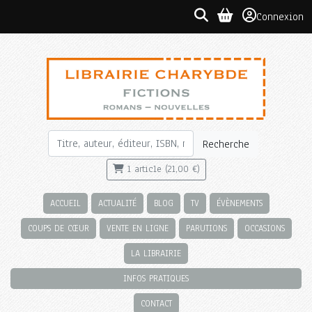
Connexion
Recherche
1 article (21,00 €)
ACCUEIL
ACTUALITÉ
BLOG
TV
ÉVÈNEMENTS
COUPS DE CŒUR
VENTE EN LIGNE
PARUTIONS
OCCASIONS
LA LIBRAIRIE
INFOS PRATIQUES
CONTACT