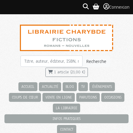
Connexion
Recherche
1 article (21,00 €)
ACCUEIL
ACTUALITÉ
BLOG
TV
ÉVÈNEMENTS
COUPS DE CŒUR
VENTE EN LIGNE
PARUTIONS
OCCASIONS
LA LIBRAIRIE
INFOS PRATIQUES
CONTACT